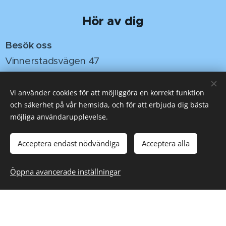
Hör av dig
Besök oss
Vinnerstadsvägen 47
59147 Motala
Vi använder cookies för att möjliggöra en korrekt funktion
E-post
och säkerhet på vår hemsida, och för att erbjuda dig bästa
info@smkmotalabil.se
möjliga användarupplevelse.
Acceptera endast nödvändiga
Acceptera alla
Öppna avancerade inställningar