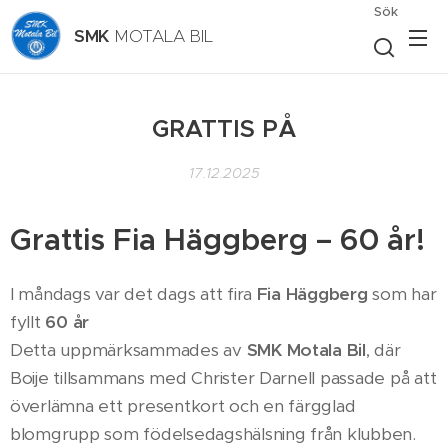
Sök
SMK
MOTALA BIL
GRATTIS PÅ
17.12.2025
Grattis Fia Häggberg – 60 år!
I måndags var det dags att fira
Fia Häggberg
som har
fyllt
60 år
🎉
Detta uppmärksammades av
SMK Motala Bil
, där
Boije tillsammans med Christer Darnell passade på att
överlämna ett presentkort och en färgglad
blomgrupp som födelsedagshälsning från klubben.